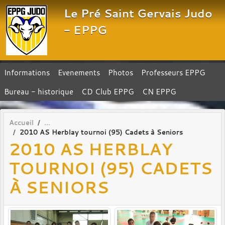
Panneau de gestion des cookies
Le Pré Saint Gervais Judo
- EPPG
Informations
Evenements
Photos
Professeurs EPPG
Bureau - historique
CD Club EPPG
CN EPPG
Accueil
2010 AS Herblay tournoi (95) Cadets à Seniors
2010 AS HERBLAY
TOURNOI (95) CADETS
À SENIORS