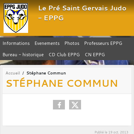
Panneau de gestion des cookies
Le Pré Saint Gervais Judo
- EPPG
Informations
Evenements
Photos
Professeurs EPPG
Bureau - historique
CD Club EPPG
CN EPPG
Accueil
Stéphane Commun
STÉPHANE COMMUN
Publié le
19 oct. 2013