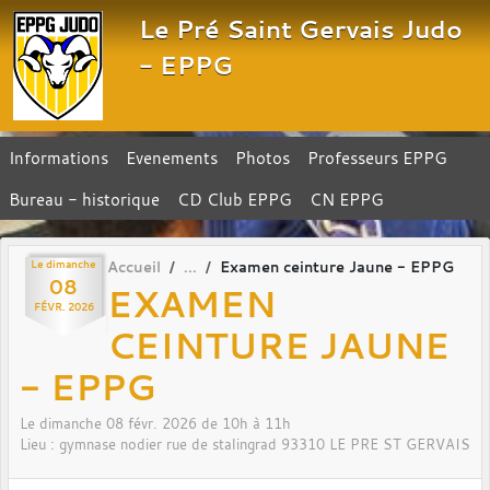
Panneau de gestion des cookies
Le Pré Saint Gervais Judo
- EPPG
Informations
Evenements
Photos
Professeurs EPPG
Bureau - historique
CD Club EPPG
CN EPPG
Le
dimanche
Accueil
Examen ceinture Jaune - EPPG
08
EXAMEN
FÉVR.
2026
CEINTURE JAUNE
- EPPG
Le
dimanche
08
févr.
2026
de 10h à 11h
Lieu :
gymnase nodier rue de stalingrad
93310
LE PRE ST GERVAIS