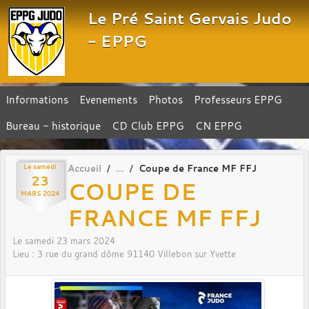
Panneau de gestion des cookies
Le Pré Saint Gervais Judo
- EPPG
Informations
Evenements
Photos
Professeurs EPPG
Bureau - historique
CD Club EPPG
CN EPPG
Le
samedi
Accueil
Coupe de France MF FFJ
23
COUPE DE
MARS
2024
FRANCE MF FFJ
Le
samedi
23
mars
2024
Lieu :
3 rue du grand dôme
91140
Villebon sur Yvette