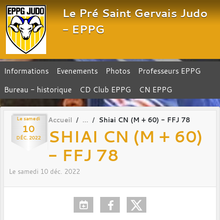
Panneau de gestion des cookies
Le Pré Saint Gervais Judo
- EPPG
Informations
Evenements
Photos
Professeurs EPPG
Bureau - historique
CD Club EPPG
CN EPPG
Le
samedi
Accueil
Shiai CN (M + 60) - FFJ 78
10
SHIAI CN (M + 60)
DÉC.
2022
- FFJ 78
Le
samedi
10
déc.
2022