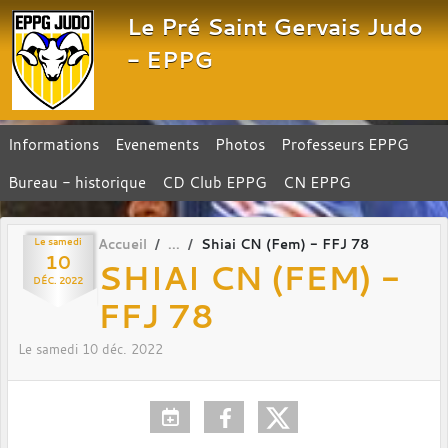
Panneau de gestion des cookies
Le Pré Saint Gervais Judo
- EPPG
Informations
Evenements
Photos
Professeurs EPPG
Bureau - historique
CD Club EPPG
CN EPPG
Le
samedi
Accueil
Shiai CN (Fem) - FFJ 78
10
SHIAI CN (FEM) -
DÉC.
2022
FFJ 78
Le
samedi
10
déc.
2022