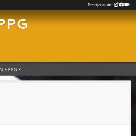
Participer au site :
EPPG
N EPPG