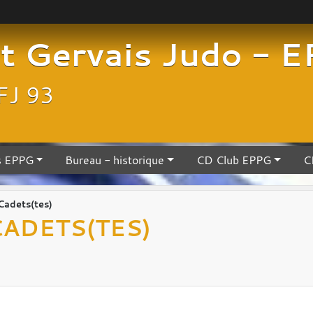
nt Gervais Judo - 
FJ 93
s EPPG
Bureau - historique
CD Club EPPG
C
Cadets(tes)
CADETS(TES)