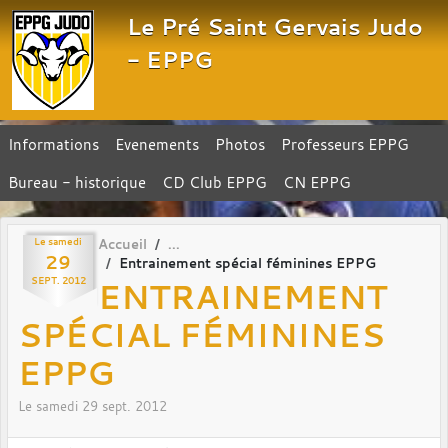
Panneau de gestion des cookies
Le Pré Saint Gervais Judo
- EPPG
Informations
Evenements
Photos
Professeurs EPPG
Bureau - historique
CD Club EPPG
CN EPPG
Le
samedi
Accueil
29
Entrainement spécial féminines EPPG
ENTRAINEMENT
SEPT.
2012
SPÉCIAL FÉMININES
EPPG
Le
samedi
29
sept.
2012