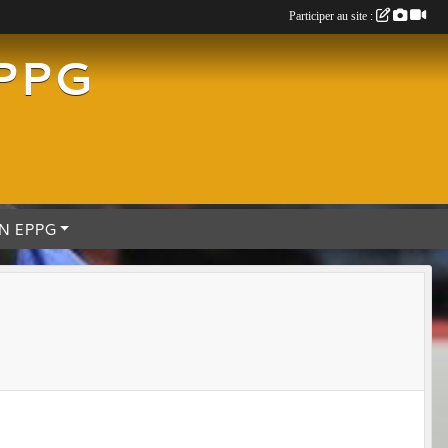
Participer au site :
EPPG
N EPPG