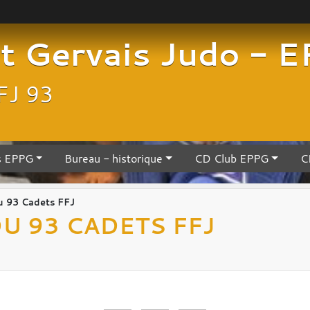
nt Gervais Judo - 
FJ 93
s EPPG
Bureau - historique
CD Club EPPG
C
 93 Cadets FFJ
U 93 CADETS FFJ