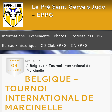
Panneau de gestion des cookies
Le Pré Saint Gervais Judo
- EPPG
Informations
Evenements
Photos
Professeurs EPPG
Bureau - historique
CD Club EPPG
CN EPPG
Le
samedi
Accueil
04
Belgique - Tournoi International de
Marcinelle
JUIN
2011
BELGIQUE -
TOURNOI
INTERNATIONAL DE
MARCINELLE