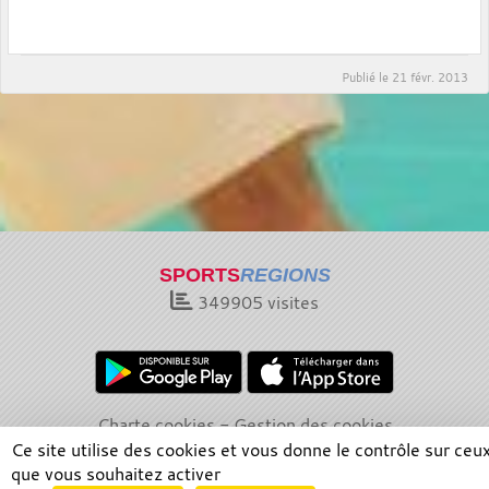
Publié le
21 févr. 2013
SPORTS
REGIONS
349905
visites
Charte cookies
Gestion des cookies
Informations légales
Signaler un contenu inapproprié
Ce site utilise des cookies et vous donne le contrôle sur ceu
que vous souhaitez activer