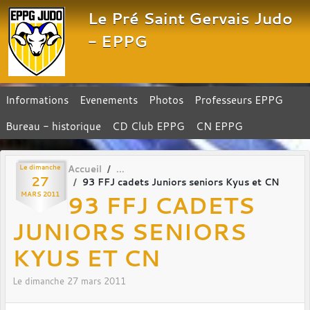
Panneau de gestion des cookies
Le Pré Saint Gervais Judo
- EPPG
Informations
Evenements
Photos
Professeurs EPPG
Bureau - historique
CD Club EPPG
CN EPPG
Le
dimanche
Accueil
27
93 FFJ cadets Juniors seniors Kyus et CN
93 FFJ CADETS
MARS
2011
JUNIORS SENIORS
KYUS ET CN
Le
dimanche
27
mars
2011