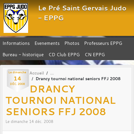
Panneau de gestion des cookies
Le Pré Saint Gervais Judo
- EPPG
Informations
Evenements
Photos
Professeurs EPPG
Bureau - historique
CD Club EPPG
CN EPPG
Le
dimanche
Accueil
14
Drancy tournoi national seniors FFJ 2008
DRANCY
DÉC.
2008
TOURNOI NATIONAL
SENIORS FFJ 2008
Le
dimanche
14
déc.
2008