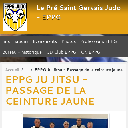
Panneau de gestion des cookies
Le Pré Saint Gervais Judo
- EPPG
Informations
Evenements
Photos
Professeurs EPPG
Bureau - historique
CD Club EPPG
CN EPPG
Accueil
EPPG Ju Jitsu - Passage de la ceinture jaune
EPPG JU JITSU -
PASSAGE DE LA
CEINTURE JAUNE